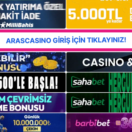
ARASCASINO GİRİŞ İÇİN TIKLAYINIZ!