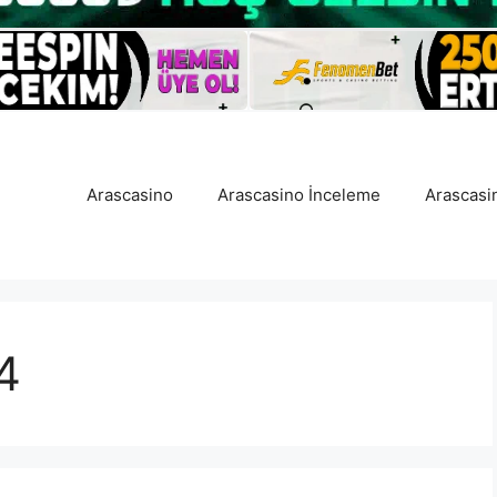
Arascasino
Arascasino İnceleme
Arascasi
4