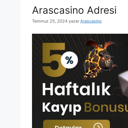
Arascasino Adresi
Temmuz 25, 2024
yazar
Arascasino