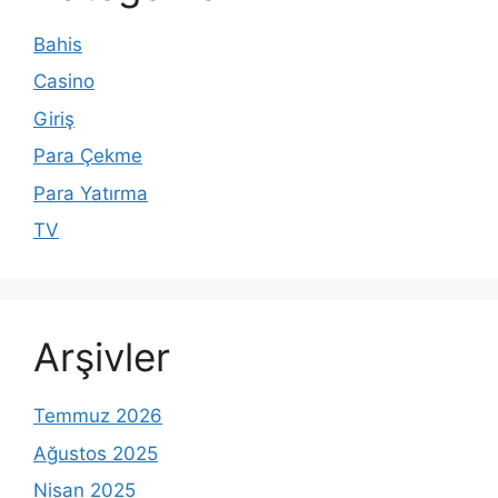
Bahis
Casino
Giriş
Para Çekme
Para Yatırma
TV
Arşivler
Temmuz 2026
Ağustos 2025
Nisan 2025