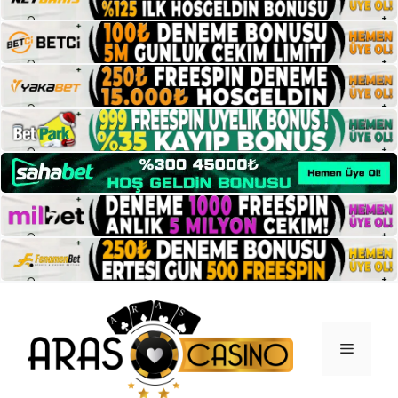
İçeriğe
atla
Menü