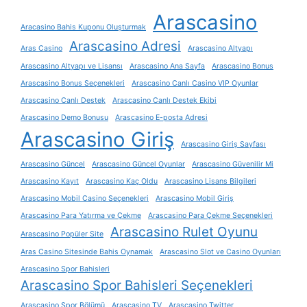
Arascasino
Aracasino Bahis Kuponu Oluşturmak
Arascasino Adresi
Aras Casino
Arascasino Altyapı
Arascasino Altyapı ve Lisansı
Arascasino Ana Sayfa
Arascasino Bonus
Arascasino Bonus Seçenekleri
Arascasino Canlı Casino VIP Oyunlar
Arascasino Canlı Destek
Arascasino Canlı Destek Ekibi
Arascasino Demo Bonusu
Arascasino E-posta Adresi
Arascasino Giriş
Arascasino Giriş Sayfası
Arascasino Güncel
Arascasino Güncel Oyunlar
Arascasino Güvenilir Mi
Arascasino Kayıt
Arascasino Kaç Oldu
Arascasino Lisans Bilgileri
Arascasino Mobil Casino Seçenekleri
Arascasino Mobil Giriş
Arascasino Para Yatırma ve Çekme
Arascasino Para Çekme Seçenekleri
Arascasino Rulet Oyunu
Arascasino Popüler Site
Aras Casino Sitesinde Bahis Oynamak
Arascasino Slot ve Casino Oyunları
Arascasino Spor Bahisleri
Arascasino Spor Bahisleri Seçenekleri
Arascasino Spor Bölümü
Arascasino TV
Arascasino Twitter