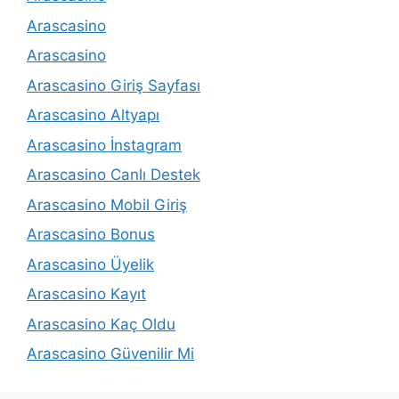
Arascasino
Arascasino
Arascasino Giriş Sayfası
Arascasino Altyapı
Arascasino İnstagram
Arascasino Canlı Destek
Arascasino Mobil Giriş
Arascasino Bonus
Arascasino Üyelik
Arascasino Kayıt
Arascasino Kaç Oldu
Arascasino Güvenilir Mi