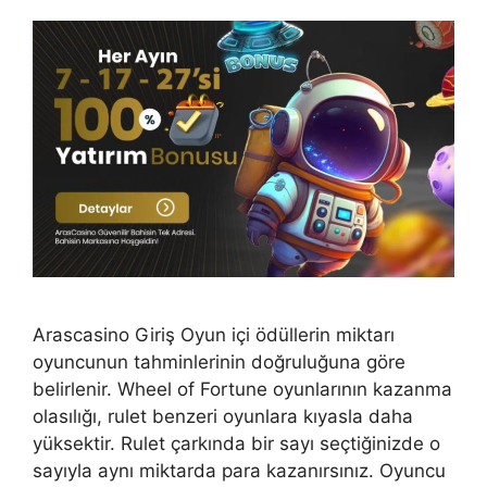
Arascasino Giriş Oyun içi ödüllerin miktarı
oyuncunun tahminlerinin doğruluğuna göre
belirlenir. Wheel of Fortune oyunlarının kazanma
olasılığı, rulet benzeri oyunlara kıyasla daha
yüksektir. Rulet çarkında bir sayı seçtiğinizde o
sayıyla aynı miktarda para kazanırsınız. Oyuncu