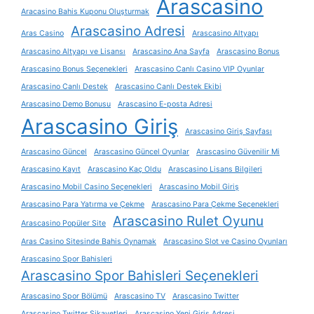
Arascasino
Aracasino Bahis Kuponu Oluşturmak
Arascasino Adresi
Aras Casino
Arascasino Altyapı
Arascasino Altyapı ve Lisansı
Arascasino Ana Sayfa
Arascasino Bonus
Arascasino Bonus Seçenekleri
Arascasino Canlı Casino VIP Oyunlar
Arascasino Canlı Destek
Arascasino Canlı Destek Ekibi
Arascasino Demo Bonusu
Arascasino E-posta Adresi
Arascasino Giriş
Arascasino Giriş Sayfası
Arascasino Güncel
Arascasino Güncel Oyunlar
Arascasino Güvenilir Mi
Arascasino Kayıt
Arascasino Kaç Oldu
Arascasino Lisans Bilgileri
Arascasino Mobil Casino Seçenekleri
Arascasino Mobil Giriş
Arascasino Para Yatırma ve Çekme
Arascasino Para Çekme Seçenekleri
Arascasino Rulet Oyunu
Arascasino Popüler Site
Aras Casino Sitesinde Bahis Oynamak
Arascasino Slot ve Casino Oyunları
Arascasino Spor Bahisleri
Arascasino Spor Bahisleri Seçenekleri
Arascasino Spor Bölümü
Arascasino TV
Arascasino Twitter
Arascasino Twitter Şikayetleri
Arascasino Yeni Giriş Adresi