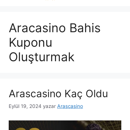
Aracasino Bahis
Kuponu
Oluşturmak
Arascasino Kaç Oldu
Eylül 19, 2024
yazar
Arascasino