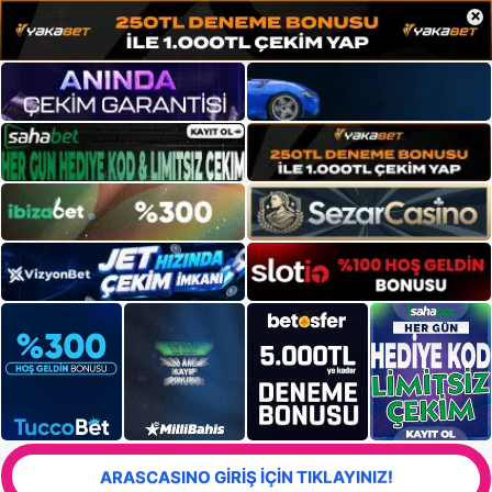
×
ARASCASINO GİRİŞ İÇİN TIKLAYINIZ!