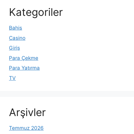
Kategoriler
Bahis
Casino
Giriş
Para Çekme
Para Yatırma
TV
Arşivler
Temmuz 2026