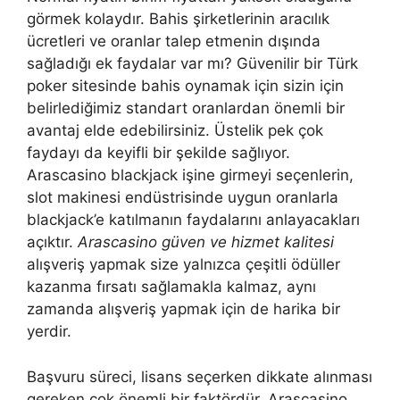
görmek kolaydır. Bahis şirketlerinin aracılık
ücretleri ve oranlar talep etmenin dışında
sağladığı ek faydalar var mı? Güvenilir bir Türk
poker sitesinde bahis oynamak için sizin için
belirlediğimiz standart oranlardan önemli bir
avantaj elde edebilirsiniz. Üstelik pek çok
faydayı da keyifli bir şekilde sağlıyor.
Arascasino blackjack işine girmeyi seçenlerin,
slot makinesi endüstrisinde uygun oranlarla
blackjack’e katılmanın faydalarını anlayacakları
açıktır.
Arascasino güven ve hizmet kalitesi
alışveriş yapmak size yalnızca çeşitli ödüller
kazanma fırsatı sağlamakla kalmaz, aynı
zamanda alışveriş yapmak için de harika bir
yerdir.
Başvuru süreci, lisans seçerken dikkate alınması
gereken çok önemli bir faktördür. Arascasino