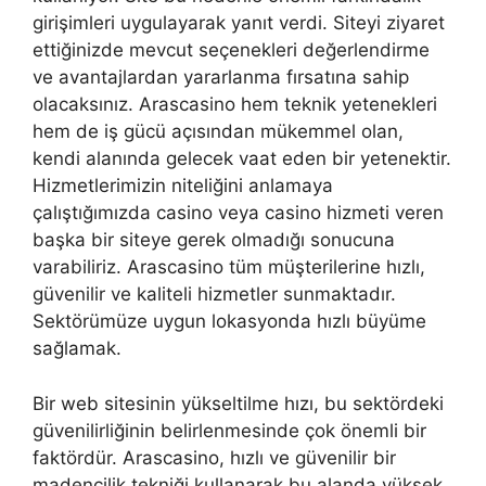
girişimleri uygulayarak yanıt verdi. Siteyi ziyaret
ettiğinizde mevcut seçenekleri değerlendirme
ve avantajlardan yararlanma fırsatına sahip
olacaksınız. Arascasino hem teknik yetenekleri
hem de iş gücü açısından mükemmel olan,
kendi alanında gelecek vaat eden bir yetenektir.
Hizmetlerimizin niteliğini anlamaya
çalıştığımızda casino veya casino hizmeti veren
başka bir siteye gerek olmadığı sonucuna
varabiliriz. Arascasino tüm müşterilerine hızlı,
güvenilir ve kaliteli hizmetler sunmaktadır.
Sektörümüze uygun lokasyonda hızlı büyüme
sağlamak.
Bir web sitesinin yükseltilme hızı, bu sektördeki
güvenilirliğinin belirlenmesinde çok önemli bir
faktördür. Arascasino, hızlı ve güvenilir bir
madencilik tekniği kullanarak bu alanda yüksek