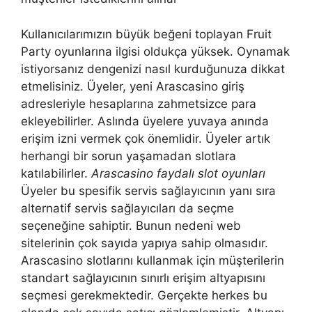
Kullanıcılarımızın büyük beğeni toplayan Fruit
Party oyunlarına ilgisi oldukça yüksek. Oynamak
istiyorsanız dengenizi nasıl kurduğunuza dikkat
etmelisiniz. Üyeler, yeni Arascasino giriş
adresleriyle hesaplarına zahmetsizce para
ekleyebilirler. Aslında üyelere yuvaya anında
erişim izni vermek çok önemlidir. Üyeler artık
herhangi bir sorun yaşamadan slotlara
katılabilirler.
Arascasino faydalı slot oyunları
Üyeler bu spesifik servis sağlayıcının yanı sıra
alternatif servis sağlayıcıları da seçme
seçeneğine sahiptir. Bunun nedeni web
sitelerinin çok sayıda yapıya sahip olmasıdır.
Arascasino slotlarını kullanmak için müşterilerin
standart sağlayıcının sınırlı erişim altyapısını
seçmesi gerekmektedir. Gerçekte herkes bu