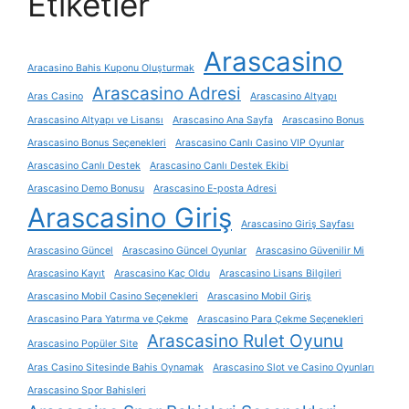
Etiketler
Arascasino
Aracasino Bahis Kuponu Oluşturmak
Arascasino Adresi
Aras Casino
Arascasino Altyapı
Arascasino Altyapı ve Lisansı
Arascasino Ana Sayfa
Arascasino Bonus
Arascasino Bonus Seçenekleri
Arascasino Canlı Casino VIP Oyunlar
Arascasino Canlı Destek
Arascasino Canlı Destek Ekibi
Arascasino Demo Bonusu
Arascasino E-posta Adresi
Arascasino Giriş
Arascasino Giriş Sayfası
Arascasino Güncel
Arascasino Güncel Oyunlar
Arascasino Güvenilir Mi
Arascasino Kayıt
Arascasino Kaç Oldu
Arascasino Lisans Bilgileri
Arascasino Mobil Casino Seçenekleri
Arascasino Mobil Giriş
Arascasino Para Yatırma ve Çekme
Arascasino Para Çekme Seçenekleri
Arascasino Rulet Oyunu
Arascasino Popüler Site
Aras Casino Sitesinde Bahis Oynamak
Arascasino Slot ve Casino Oyunları
Arascasino Spor Bahisleri