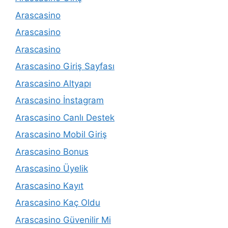
Arascasino
Arascasino
Arascasino
Arascasino Giriş Sayfası
Arascasino Altyapı
Arascasino İnstagram
Arascasino Canlı Destek
Arascasino Mobil Giriş
Arascasino Bonus
Arascasino Üyelik
Arascasino Kayıt
Arascasino Kaç Oldu
Arascasino Güvenilir Mi