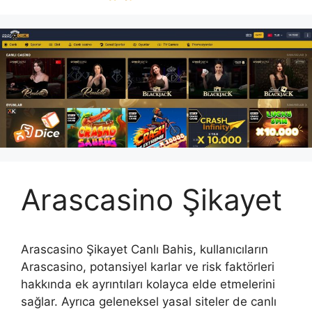
Arascasino Şikayet
Arascasino Şikayet Canlı Bahis, kullanıcıların
Arascasino, potansiyel karlar ve risk faktörleri
hakkında ek ayrıntıları kolayca elde etmelerini
sağlar. Ayrıca geleneksel yasal siteler de canlı