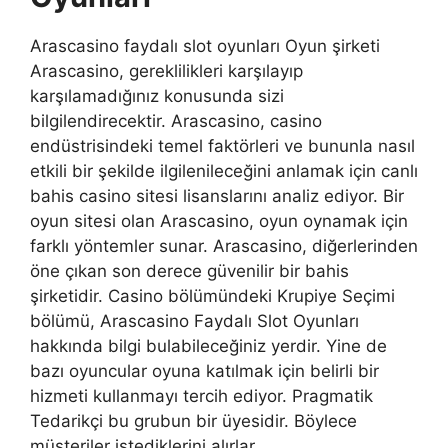
Arascasino faydalı slot oyunları Oyun şirketi
Arascasino, gereklilikleri karşılayıp
karşılamadığınız konusunda sizi
bilgilendirecektir. Arascasino, casino
endüstrisindeki temel faktörleri ve bununla nasıl
etkili bir şekilde ilgilenileceğini anlamak için canlı
bahis casino sitesi lisanslarını analiz ediyor. Bir
oyun sitesi olan Arascasino, oyun oynamak için
farklı yöntemler sunar. Arascasino, diğerlerinden
öne çıkan son derece güvenilir bir bahis
şirketidir. Casino bölümündeki Krupiye Seçimi
bölümü, Arascasino Faydalı Slot Oyunları
hakkında bilgi bulabileceğiniz yerdir. Yine de
bazı oyuncular oyuna katılmak için belirli bir
hizmeti kullanmayı tercih ediyor. Pragmatik
Tedarikçi bu grubun bir üyesidir. Böylece
müşteriler istediklerini alırlar