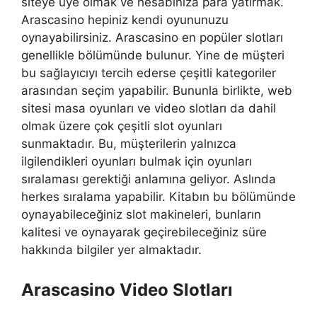
siteye üye olmak ve hesabınıza para yatırmak.
Arascasino hepiniz kendi oyununuzu
oynayabilirsiniz. Arascasino en popüler slotları
genellikle bölümünde bulunur. Yine de müşteri
bu sağlayıcıyı tercih ederse çeşitli kategoriler
arasından seçim yapabilir. Bununla birlikte, web
sitesi masa oyunları ve video slotları da dahil
olmak üzere çok çeşitli slot oyunları
sunmaktadır. Bu, müşterilerin yalnızca
ilgilendikleri oyunları bulmak için oyunları
sıralaması gerektiği anlamına geliyor. Aslında
herkes sıralama yapabilir. Kitabın bu bölümünde
oynayabileceğiniz slot makineleri, bunların
kalitesi ve oynayarak geçirebileceğiniz süre
hakkında bilgiler yer almaktadır.
Arascasino Video Slotları