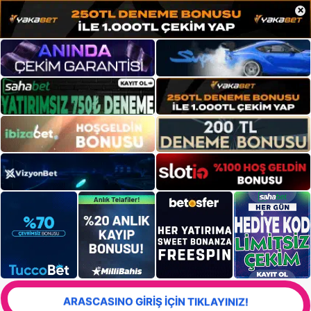
×
ARASCASINO GİRİŞ İÇİN TIKLAYINIZ!