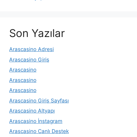
Son Yazılar
Arascasino Adresi
Arascasino Giriş
Arascasino
Arascasino
Arascasino
Arascasino Giriş Sayfası
Arascasino Altyapı
Arascasino İnstagram
Arascasino Canlı Destek