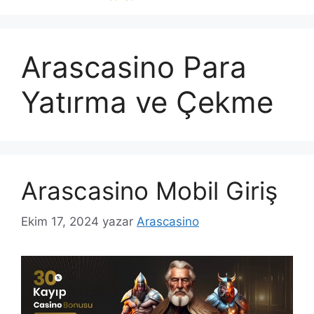
Arascasino Para
Yatırma ve Çekme
Arascasino Mobil Giriş
Ekim 17, 2024
yazar
Arascasino