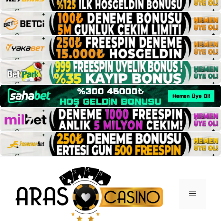
İçeriğe
atla
Menü