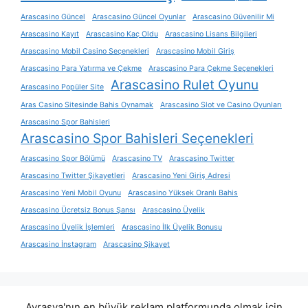
Arascasino Güncel
Arascasino Güncel Oyunlar
Arascasino Güvenilir Mi
Arascasino Kayıt
Arascasino Kaç Oldu
Arascasino Lisans Bilgileri
Arascasino Mobil Casino Seçenekleri
Arascasino Mobil Giriş
Arascasino Para Yatırma ve Çekme
Arascasino Para Çekme Seçenekleri
Arascasino Rulet Oyunu
Arascasino Popüler Site
Aras Casino Sitesinde Bahis Oynamak
Arascasino Slot ve Casino Oyunları
Arascasino Spor Bahisleri
Arascasino Spor Bahisleri Seçenekleri
Arascasino Spor Bölümü
Arascasino TV
Arascasino Twitter
Arascasino Twitter Şikayetleri
Arascasino Yeni Giriş Adresi
Arascasino Yeni Mobil Oyunu
Arascasino Yüksek Oranlı Bahis
Arascasino Ücretsiz Bonus Şansı
Arascasino Üyelik
Arascasino Üyelik İşlemleri
Arascasino İlk Üyelik Bonusu
Arascasino İnstagram
Arascasino Şikayet
Avrasya'nın en büyük reklam platformunda olmak için