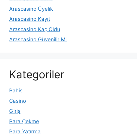
Arascasino Üyelik
Arascasino Kayıt
Arascasino Kaç Oldu
Arascasino Güvenilir Mi
Kategoriler
Bahis
Casino
Giriş
Para Çekme
Para Yatırma