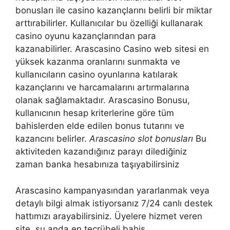
bonusları ile casino kazançlarını belirli bir miktar
arttırabilirler. Kullanıcılar bu özelliği kullanarak
casino oyunu kazançlarından para
kazanabilirler. Arascasino Casino web sitesi en
yüksek kazanma oranlarını sunmakta ve
kullanıcıların casino oyunlarına katılarak
kazançlarını ve harcamalarını artırmalarına
olanak sağlamaktadır. Arascasino Bonusu,
kullanıcının hesap kriterlerine göre tüm
bahislerden elde edilen bonus tutarını ve
kazancını belirler.
Arascasino slot bonusları
Bu
aktiviteden kazandığınız parayı dilediğiniz
zaman banka hesabınıza taşıyabilirsiniz
Arascasino kampanyasından yararlanmak veya
detaylı bilgi almak istiyorsanız 7/24 canlı destek
hattımızı arayabilirsiniz. Üyelere hizmet veren
site, şu anda en tecrübeli bahis