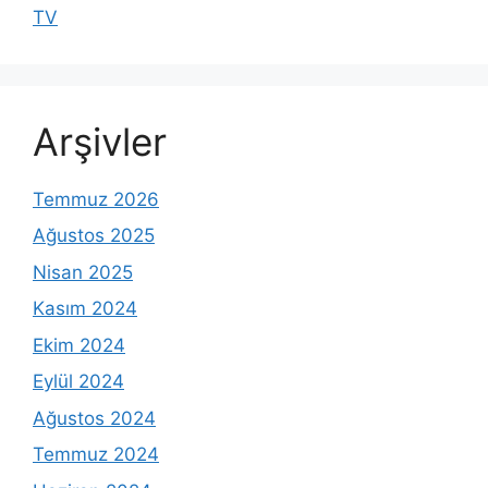
TV
Arşivler
Temmuz 2026
Ağustos 2025
Nisan 2025
Kasım 2024
Ekim 2024
Eylül 2024
Ağustos 2024
Temmuz 2024