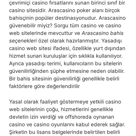
çevrimiçi casino fırsatlarını sunan birinci sınıf bir
casino sitesidir. Arascasino poker alanı birçok
bahisçinin popüler destinasyonudur. Arascasino
güvenebilir miyiz? Sorgu tüm casino ve casino
web sitelerinde mevcuttur ve
Arascasino bahis
seçenekleri
özel olarak hazırlanmıştır. Yasadışı
casino web sitesi ifadesi, özellikle yurt dışından
hizmet sunan kuruluşlar için sıklıkla kullanılıyor.
Ayrıca yasadışı terimi, kullanıcıların bu sitelerin
güvenilirliğinden şüphe etmesine neden olabilir.
Bir bahis sitesinin güvenilirliği genellikle belirli
faktörlere göre değerlendirilir
Yasal olarak faaliyet göstermeye yetkili casino
web sitelerinin çoğu, hizmetlerini genellikle
devletin izin verdiği ve offshoreda oynanan
casino ve casino oyunlarını kabul ederek sağlar.
Şirketin bu lisans belgelerinde belirtilen belirli