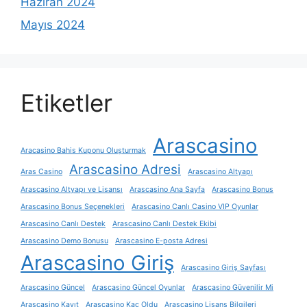
Haziran 2024
Mayıs 2024
Etiketler
Arascasino
Aracasino Bahis Kuponu Oluşturmak
Arascasino Adresi
Aras Casino
Arascasino Altyapı
Arascasino Altyapı ve Lisansı
Arascasino Ana Sayfa
Arascasino Bonus
Arascasino Bonus Seçenekleri
Arascasino Canlı Casino VIP Oyunlar
Arascasino Canlı Destek
Arascasino Canlı Destek Ekibi
Arascasino Demo Bonusu
Arascasino E-posta Adresi
Arascasino Giriş
Arascasino Giriş Sayfası
Arascasino Güncel
Arascasino Güncel Oyunlar
Arascasino Güvenilir Mi
Arascasino Kayıt
Arascasino Kaç Oldu
Arascasino Lisans Bilgileri