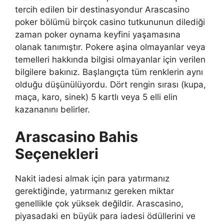
tercih edilen bir destinasyondur Arascasino
poker bölümü birçok casino tutkununun dilediği
zaman poker oynama keyfini yaşamasına
olanak tanımıştır. Pokere aşina olmayanlar veya
temelleri hakkında bilgisi olmayanlar için verilen
bilgilere bakınız. Başlangıçta tüm renklerin aynı
olduğu düşünülüyordu. Dört rengin sırası (kupa,
maça, karo, sinek) 5 kartlı veya 5 elli elin
kazananını belirler.
Arascasino Bahis
Seçenekleri
Nakit iadesi almak için para yatırmanız
gerektiğinde, yatırmanız gereken miktar
genellikle çok yüksek değildir. Arascasino,
piyasadaki en büyük para iadesi ödüllerini ve