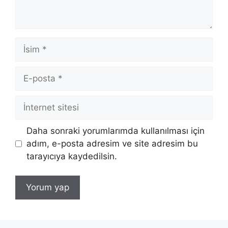
İsim
E-
posta
İnternet
sitesi
Daha sonraki yorumlarımda kullanılması için
adım, e-posta adresim ve site adresim bu
tarayıcıya kaydedilsin.