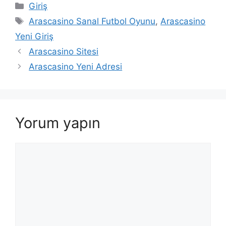
Kategoriler
Giriş
Etiketler
Arascasino Sanal Futbol Oyunu
,
Arascasino
Yeni Giriş
Arascasino Sitesi
Arascasino Yeni Adresi
Yorum yapın
Yorum