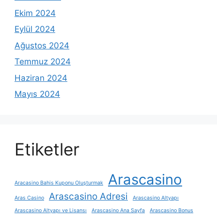
Ekim 2024
Eylül 2024
Ağustos 2024
Temmuz 2024
Haziran 2024
Mayıs 2024
Etiketler
Arascasino
Aracasino Bahis Kuponu Oluşturmak
Arascasino Adresi
Aras Casino
Arascasino Altyapı
Arascasino Altyapı ve Lisansı
Arascasino Ana Sayfa
Arascasino Bonus