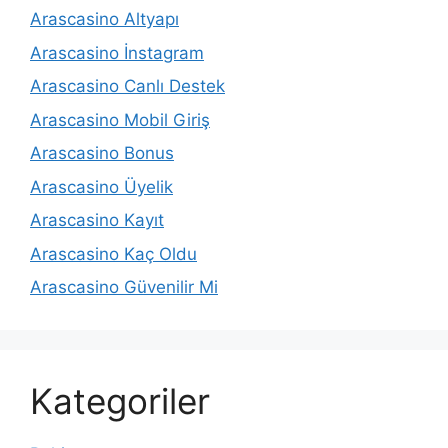
Arascasino Altyapı
Arascasino İnstagram
Arascasino Canlı Destek
Arascasino Mobil Giriş
Arascasino Bonus
Arascasino Üyelik
Arascasino Kayıt
Arascasino Kaç Oldu
Arascasino Güvenilir Mi
Kategoriler