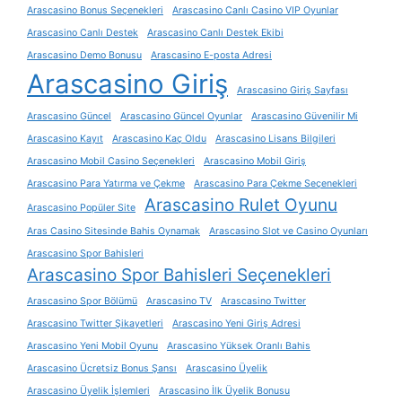
Arascasino Bonus Seçenekleri
Arascasino Canlı Casino VIP Oyunlar
Arascasino Canlı Destek
Arascasino Canlı Destek Ekibi
Arascasino Demo Bonusu
Arascasino E-posta Adresi
Arascasino Giriş
Arascasino Giriş Sayfası
Arascasino Güncel
Arascasino Güncel Oyunlar
Arascasino Güvenilir Mi
Arascasino Kayıt
Arascasino Kaç Oldu
Arascasino Lisans Bilgileri
Arascasino Mobil Casino Seçenekleri
Arascasino Mobil Giriş
Arascasino Para Yatırma ve Çekme
Arascasino Para Çekme Seçenekleri
Arascasino Rulet Oyunu
Arascasino Popüler Site
Aras Casino Sitesinde Bahis Oynamak
Arascasino Slot ve Casino Oyunları
Arascasino Spor Bahisleri
Arascasino Spor Bahisleri Seçenekleri
Arascasino Spor Bölümü
Arascasino TV
Arascasino Twitter
Arascasino Twitter Şikayetleri
Arascasino Yeni Giriş Adresi
Arascasino Yeni Mobil Oyunu
Arascasino Yüksek Oranlı Bahis
Arascasino Ücretsiz Bonus Şansı
Arascasino Üyelik
Arascasino Üyelik İşlemleri
Arascasino İlk Üyelik Bonusu